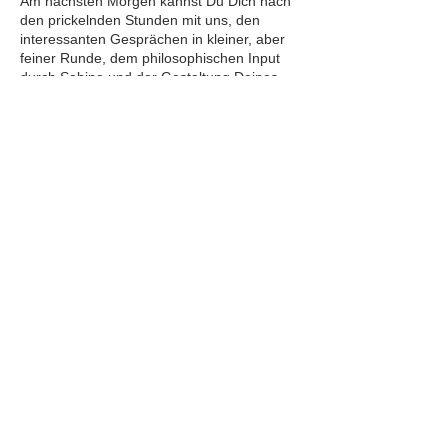
Am nächsten Morgen kannst Du Dich nach
den prickelnden Stunden mit uns, den
interessanten Gesprächen in kleiner, aber
feiner Runde, dem philosophischen Input
durch Sabine und der Gestaltung Deines
eigenen Kunstwerkes, welches gemeinsam
durch meine Anleitung und ganz ohne
Druck entstanden ist, an dem reichhaltigen
Frühstücksbuffet des Hotels stärken und
den Wellnessbereich des Riesling SPA's
nutzen.
Optionen:
Das darauffolgende Wochenende wäre bei
Verfügbarkeit zu einem Sonderpreis über
uns dazu buchbar. Falls Du Dir eine längere
Auszeit gönnen möchtest und die Region
rund um Trier erkunden willst. Definitiv
lohnenswert!
Wir bieten auch ein Freundinnen-Special
an. 2 Personen im Doppelzimmer mit
Balkon und schönem Ausblick zu einem
ermäßigten Preis von 488 Euro.